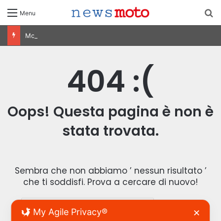
C
Menu
MotoGP Olanda 2026: Ogura vince ad Assen, risultati e classifica della gara
404 :(
Oops! Questa pagina è non è
stata trovata.
Sembra che non abbiamo ’ nessun risultato ’
che ti soddisfi. Prova a cercare di nuovo!
R
My Agile Privacy®
✕
i