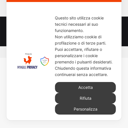
c
e
r
Questo sito utilizza cookie
c
tecnici necessari al suo
a
© Copyright 2026, All Rights Reserved - www.newsmoto.it
funzionamento.
p
powered by
Euromediapro
-
NEWSAUTO.it
-
ELABORARE
-
Non utilizziamo cookie di
e
profilazione o di terze parti.
r
Puoi accettare, rifiutare o
:
personalizzare i cookie
premendo i pulsanti desiderati.
Chiudendo questa informativa
continuerai senza accettare.
Accetta
Rifiuta
Personalizza