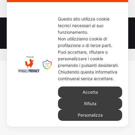
c
e
r
Questo sito utilizza cookie
c
tecnici necessari al suo
a
© Copyright 2026, All Rights Reserved - www.newsmoto.it
funzionamento.
p
powered by
Euromediapro
-
NEWSAUTO.it
-
ELABORARE
-
Non utilizziamo cookie di
e
profilazione o di terze parti.
r
Puoi accettare, rifiutare o
:
personalizzare i cookie
premendo i pulsanti desiderati.
Chiudendo questa informativa
continuerai senza accettare.
Accetta
Rifiuta
Personalizza