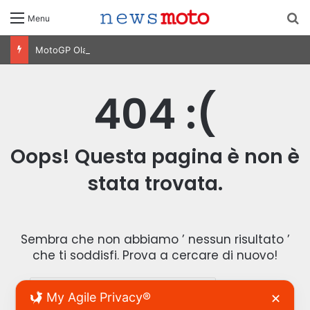
C
Menu
MotoGP Olanda 2026: Ogura vince ad Assen, risultati e classifica della gara
404 :(
Oops! Questa pagina è non è
stata trovata.
Sembra che non abbiamo ’ nessun risultato ’
che ti soddisfi. Prova a cercare di nuovo!
R
My Agile Privacy®
✕
i