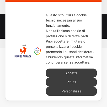
c
e
r
Questo sito utilizza cookie
c
tecnici necessari al suo
a
© Copyright 2026, All Rights Reserved - www.newsmoto.it
funzionamento.
p
powered by
Euromediapro
-
NEWSAUTO.it
-
ELABORARE
-
Non utilizziamo cookie di
e
profilazione o di terze parti.
r
Puoi accettare, rifiutare o
:
personalizzare i cookie
premendo i pulsanti desiderati.
Chiudendo questa informativa
continuerai senza accettare.
Accetta
Rifiuta
Personalizza