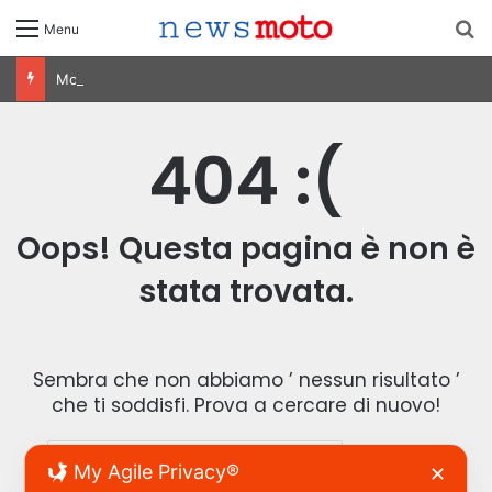
C
Menu
MotoGP Olanda 2026: Ogura vince ad Assen, risultati e classifica della gara
404 :(
Oops! Questa pagina è non è
stata trovata.
Sembra che non abbiamo ’ nessun risultato ’
che ti soddisfi. Prova a cercare di nuovo!
R
My Agile Privacy®
✕
i